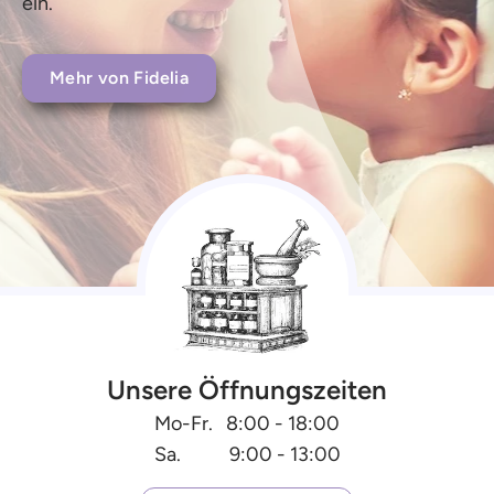
ein.
Bbanga
project und den
Aufbau einer Schule in
Uganda.
Mehr von Fidelia
Mehr von Bbanga
Unsere Öffnungszeiten
Mo-Fr. 8:00 - 18:00
Sa. 9:00 - 13:00