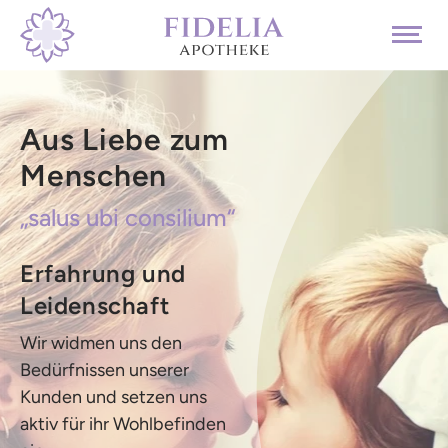
Aus Liebe zum
Schulbildung in
QUALITÄT UND REINHEIT
Menschen
Uganda
VEREINT IN EINER KAPSEL
fördern
„salus ubi consilium“
Fidelia Capsularium
„Weil uns Menschen
Erfahrung und
itamine sind kleine Helfer mit
wichtig sind!“
Leidenschaft
roßer Wirkung. Sie halten Körper
Wir widmen uns den
Mit jedem Einkauf in
nd Geist in Balance.
Bedürfnissen unserer
unserer Apotheke
Kunden und setzen uns
unterstützen Sie
aktiv für ihr Wohlbefinden
gemeinsam mit uns das