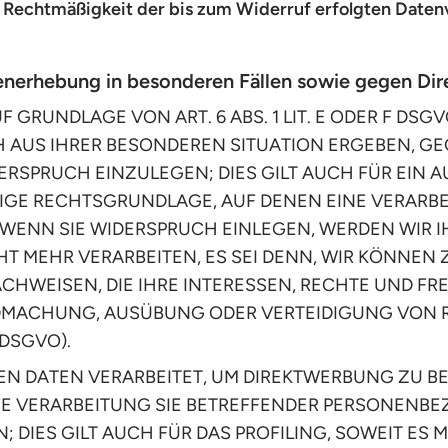
ie Rechtmäßigkeit der bis zum Widerruf erfolgten Date
enerhebung in besonderen Fällen sowie gegen Di
GRUNDLAGE VON ART. 6 ABS. 1 LIT. E ODER F DSGV
CH AUS IHRER BESONDEREN SITUATION ERGEBEN, GE
SPRUCH EINZULEGEN; DIES GILT AUCH FÜR EIN A
ILIGE RECHTSGRUNDLAGE, AUF DENEN EINE VERARB
WENN SIE WIDERSPRUCH EINLEGEN, WERDEN WIR 
 MEHR VERARBEITEN, ES SEI DENN, WIR KÖNNE
CHWEISEN, DIE IHRE INTERESSEN, RECHTE UND FR
NDMACHUNG, AUSÜBUNG ODER VERTEIDIGUNG VON
 DSGVO).
DATEN VERARBEITET, UM DIREKTWERBUNG ZU BETR
IE VERARBEITUNG SIE BETREFFENDER PERSONENB
 DIES GILT AUCH FÜR DAS PROFILING, SOWEIT ES 