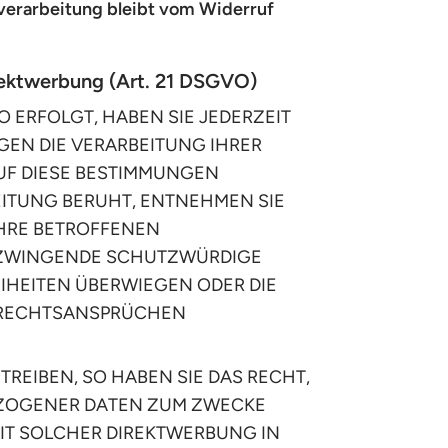
nverarbeitung bleibt vom Widerruf
rektwerbung (Art. 21 DSGVO)
O ERFOLGT, HABEN SIE JEDERZEIT
GEN DIE VERARBEITUNG IHRER
UF DIESE BESTIMMUNGEN
EITUNG BERUHT, ENTNEHMEN SIE
IHRE BETROFFENEN
N ZWINGENDE SCHUTZWÜRDIGE
EIHEITEN ÜBERWIEGEN ODER DIE
 RECHTSANSPRÜCHEN
EIBEN, SO HABEN SIE DAS RECHT,
EZOGENER DATEN ZUM ZWECKE
MIT SOLCHER DIREKTWERBUNG IN